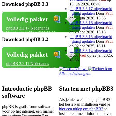
Download phpBB 3.3
13 jun 2026, 08:40
phpBB 3.3.17 uitgebracht
- graag updaten
Door
Paul
op 07 jun 2026, 13:36
Volledig pakket
phpBB 3.3.16 uitgebracht
- graag updaten
Door
Paul
phpBB 3.3.17 Nederlands
op 28 apr 2026, 15:18
Vrijgegeven op 05 jun 2026, 23:00
phpBB 3.3.15 uitgebracht
Download phpBB 3.2
- graag updaten
Door
Paul
op 02 apr 2025, 16:11
phpBB 3.3.14 uitgebracht
Volledig pakket
Door
Paul
op 22 jan 2025,
18:36
phpBB 3.2.11 Nederlands
Vrijgegeven op 06 nov 2020, 00:00
Alle mededelingen..
Introductie phpBB
Starten met phpBB3
software
Als je niet weet hoe je phpBB3
het beste kan installeren vind je
phpBB is gratis forumsoftware
hier een uitleg om phpBB3
te
voor op het internet, een manier
installeren, meer informatie over
om je eigen "community" te