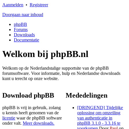
Aanmelden
•
Registreer
Doorgaan naar inhoud
phpBB
Forums
Downloads
Documentatie
Welkom bij phpBB.nl
Welkom op de Nederlandstalige supportsite van de phpBB
forumsoftware. Voor informatie, hulp en Nederlandse downloads
kunt u terecht op onze website.
Download phpBB
Mededelingen
phpBB is vrij in gebruik, zolang
[DRINGEND] Tijdelijke
u kennis heeft genomen van de
oplossing om omzeiling
licentie
waar de phpBB software
van authenticatie in
onder valt.
Meer downloads.
phpBB 3.1.0 - 3.3.16 te
voorkomen
Door
Paul
op