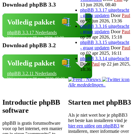
Download phpBB 3.3
13 jun 2026, 08:40
phpBB 3.3.17 uitgebracht
- graag updaten
Door
Paul
op 07 jun 2026, 13:36
Volledig pakket
phpBB 3.3.16 uitgebracht
- graag updaten
Door
Paul
phpBB 3.3.17 Nederlands
op 28 apr 2026, 15:18
Vrijgegeven op 05 jun 2026, 23:00
phpBB 3.3.15 uitgebracht
Download phpBB 3.2
- graag updaten
Door
Paul
op 02 apr 2025, 16:11
phpBB 3.3.14 uitgebracht
Volledig pakket
Door
Paul
op 22 jan 2025,
18:36
phpBB 3.2.11 Nederlands
Vrijgegeven op 06 nov 2020, 00:00
Alle mededelingen..
Introductie phpBB
Starten met phpBB3
software
Als je niet weet hoe je phpBB3
het beste kan installeren vind je
phpBB is gratis forumsoftware
hier een uitleg om phpBB3
te
voor op het internet, een manier
installeren, meer informatie over
om je eigen "community" te