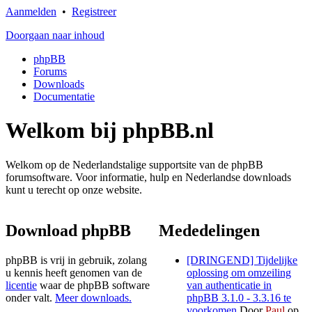
Aanmelden
•
Registreer
Doorgaan naar inhoud
phpBB
Forums
Downloads
Documentatie
Welkom bij phpBB.nl
Welkom op de Nederlandstalige supportsite van de phpBB
forumsoftware. Voor informatie, hulp en Nederlandse downloads
kunt u terecht op onze website.
Download phpBB
Mededelingen
phpBB is vrij in gebruik, zolang
[DRINGEND] Tijdelijke
u kennis heeft genomen van de
oplossing om omzeiling
licentie
waar de phpBB software
van authenticatie in
onder valt.
Meer downloads.
phpBB 3.1.0 - 3.3.16 te
voorkomen
Door
Paul
op