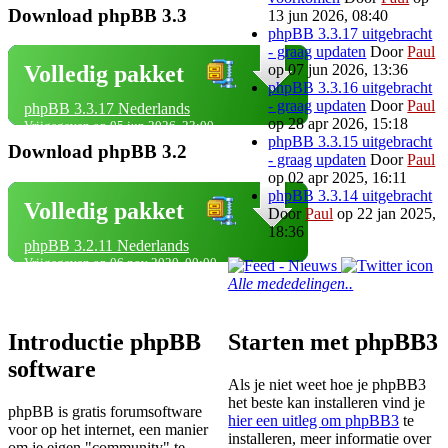
Download phpBB 3.3
13 jun 2026, 08:40
phpBB 3.3.17 uitgebracht
- graag updaten
Door
Paul
op 07 jun 2026, 13:36
Volledig pakket
phpBB 3.3.16 uitgebracht
- graag updaten
Door
Paul
phpBB 3.3.17 Nederlands
op 28 apr 2026, 15:18
Vrijgegeven op 05 jun 2026, 23:00
phpBB 3.3.15 uitgebracht
Download phpBB 3.2
- graag updaten
Door
Paul
op 02 apr 2025, 16:11
phpBB 3.3.14 uitgebracht
Volledig pakket
Door
Paul
op 22 jan 2025,
18:36
phpBB 3.2.11 Nederlands
Vrijgegeven op 06 nov 2020, 00:00
Alle mededelingen..
Introductie phpBB
Starten met phpBB3
software
Als je niet weet hoe je phpBB3
het beste kan installeren vind je
phpBB is gratis forumsoftware
hier een uitleg om phpBB3
te
voor op het internet, een manier
installeren, meer informatie over
om je eigen "community" te