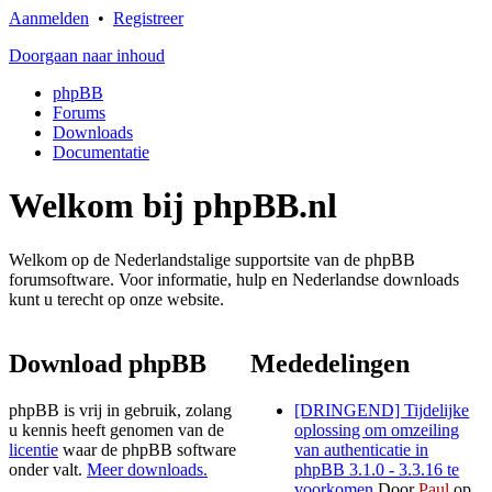
Aanmelden
•
Registreer
Doorgaan naar inhoud
phpBB
Forums
Downloads
Documentatie
Welkom bij phpBB.nl
Welkom op de Nederlandstalige supportsite van de phpBB
forumsoftware. Voor informatie, hulp en Nederlandse downloads
kunt u terecht op onze website.
Download phpBB
Mededelingen
phpBB is vrij in gebruik, zolang
[DRINGEND] Tijdelijke
u kennis heeft genomen van de
oplossing om omzeiling
licentie
waar de phpBB software
van authenticatie in
onder valt.
Meer downloads.
phpBB 3.1.0 - 3.3.16 te
voorkomen
Door
Paul
op