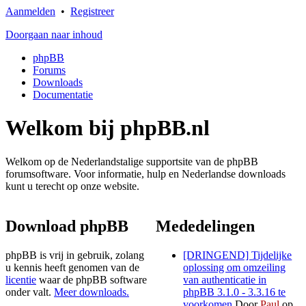
Aanmelden
•
Registreer
Doorgaan naar inhoud
phpBB
Forums
Downloads
Documentatie
Welkom bij phpBB.nl
Welkom op de Nederlandstalige supportsite van de phpBB
forumsoftware. Voor informatie, hulp en Nederlandse downloads
kunt u terecht op onze website.
Download phpBB
Mededelingen
phpBB is vrij in gebruik, zolang
[DRINGEND] Tijdelijke
u kennis heeft genomen van de
oplossing om omzeiling
licentie
waar de phpBB software
van authenticatie in
onder valt.
Meer downloads.
phpBB 3.1.0 - 3.3.16 te
voorkomen
Door
Paul
op