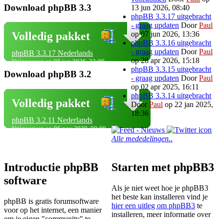
Download phpBB 3.3
13 jun 2026, 08:40
phpBB 3.3.17 uitgebracht
- graag updaten
Door
Paul
op 07 jun 2026, 13:36
Volledig pakket
phpBB 3.3.16 uitgebracht
- graag updaten
Door
Paul
phpBB 3.3.17 Nederlands
op 28 apr 2026, 15:18
Vrijgegeven op 05 jun 2026, 23:00
phpBB 3.3.15 uitgebracht
Download phpBB 3.2
- graag updaten
Door
Paul
op 02 apr 2025, 16:11
phpBB 3.3.14 uitgebracht
Volledig pakket
Door
Paul
op 22 jan 2025,
18:36
phpBB 3.2.11 Nederlands
Vrijgegeven op 06 nov 2020, 00:00
Alle mededelingen..
Introductie phpBB
Starten met phpBB3
software
Als je niet weet hoe je phpBB3
het beste kan installeren vind je
phpBB is gratis forumsoftware
hier een uitleg om phpBB3
te
voor op het internet, een manier
installeren, meer informatie over
om je eigen "community" te