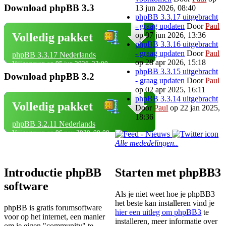
Download phpBB 3.3
13 jun 2026, 08:40
phpBB 3.3.17 uitgebracht
- graag updaten
Door
Paul
op 07 jun 2026, 13:36
Volledig pakket
phpBB 3.3.16 uitgebracht
- graag updaten
Door
Paul
phpBB 3.3.17 Nederlands
op 28 apr 2026, 15:18
Vrijgegeven op 05 jun 2026, 23:00
phpBB 3.3.15 uitgebracht
Download phpBB 3.2
- graag updaten
Door
Paul
op 02 apr 2025, 16:11
phpBB 3.3.14 uitgebracht
Volledig pakket
Door
Paul
op 22 jan 2025,
18:36
phpBB 3.2.11 Nederlands
Vrijgegeven op 06 nov 2020, 00:00
Alle mededelingen..
Introductie phpBB
Starten met phpBB3
software
Als je niet weet hoe je phpBB3
het beste kan installeren vind je
phpBB is gratis forumsoftware
hier een uitleg om phpBB3
te
voor op het internet, een manier
installeren, meer informatie over
om je eigen "community" te