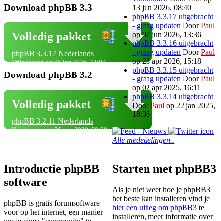
Download phpBB 3.3
13 jun 2026, 08:40
phpBB 3.3.17 uitgebracht
- graag updaten
Door
Paul
op 07 jun 2026, 13:36
Volledig pakket
phpBB 3.3.16 uitgebracht
- graag updaten
Door
Paul
phpBB 3.3.17 Nederlands
op 28 apr 2026, 15:18
Vrijgegeven op 05 jun 2026, 23:00
phpBB 3.3.15 uitgebracht
Download phpBB 3.2
- graag updaten
Door
Paul
op 02 apr 2025, 16:11
phpBB 3.3.14 uitgebracht
Volledig pakket
Door
Paul
op 22 jan 2025,
18:36
phpBB 3.2.11 Nederlands
Vrijgegeven op 06 nov 2020, 00:00
Alle mededelingen..
Introductie phpBB
Starten met phpBB3
software
Als je niet weet hoe je phpBB3
het beste kan installeren vind je
phpBB is gratis forumsoftware
hier een uitleg om phpBB3
te
voor op het internet, een manier
installeren, meer informatie over
om je eigen "community" te