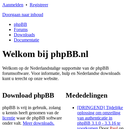
Aanmelden
•
Registreer
Doorgaan naar inhoud
phpBB
Forums
Downloads
Documentatie
Welkom bij phpBB.nl
Welkom op de Nederlandstalige supportsite van de phpBB
forumsoftware. Voor informatie, hulp en Nederlandse downloads
kunt u terecht op onze website.
Download phpBB
Mededelingen
phpBB is vrij in gebruik, zolang
[DRINGEND] Tijdelijke
u kennis heeft genomen van de
oplossing om omzeiling
licentie
waar de phpBB software
van authenticatie in
onder valt.
Meer downloads.
phpBB 3.1.0 - 3.3.16 te
voorkomen
Door
Paul
op