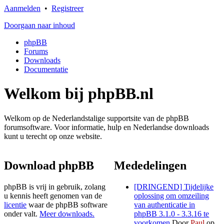
Aanmelden
•
Registreer
Doorgaan naar inhoud
phpBB
Forums
Downloads
Documentatie
Welkom bij phpBB.nl
Welkom op de Nederlandstalige supportsite van de phpBB
forumsoftware. Voor informatie, hulp en Nederlandse downloads
kunt u terecht op onze website.
Download phpBB
Mededelingen
phpBB is vrij in gebruik, zolang
[DRINGEND] Tijdelijke
u kennis heeft genomen van de
oplossing om omzeiling
licentie
waar de phpBB software
van authenticatie in
onder valt.
Meer downloads.
phpBB 3.1.0 - 3.3.16 te
voorkomen
Door
Paul
op