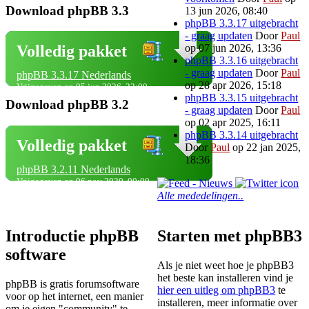
Download phpBB 3.3
13 jun 2026, 08:40
phpBB 3.3.17 uitgebracht
- graag updaten
Door
Paul
op 07 jun 2026, 13:36
Volledig pakket
phpBB 3.3.16 uitgebracht
- graag updaten
Door
Paul
phpBB 3.3.17 Nederlands
op 28 apr 2026, 15:18
Vrijgegeven op 05 jun 2026, 23:00
phpBB 3.3.15 uitgebracht
Download phpBB 3.2
- graag updaten
Door
Paul
op 02 apr 2025, 16:11
phpBB 3.3.14 uitgebracht
Volledig pakket
Door
Paul
op 22 jan 2025,
18:36
phpBB 3.2.11 Nederlands
Vrijgegeven op 06 nov 2020, 00:00
Alle mededelingen..
Introductie phpBB
Starten met phpBB3
software
Als je niet weet hoe je phpBB3
het beste kan installeren vind je
phpBB is gratis forumsoftware
hier een uitleg om phpBB3
te
voor op het internet, een manier
installeren, meer informatie over
om je eigen "community" te