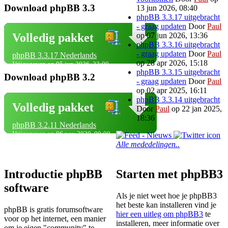
Download phpBB 3.3
13 jun 2026, 08:40
phpBB 3.3.17 uitgebracht
- graag updaten
Door
Paul
op 07 jun 2026, 13:36
Volledig pakket
phpBB 3.3.16 uitgebracht
- graag updaten
Door
Paul
phpBB 3.3.17 Nederlands
op 28 apr 2026, 15:18
Vrijgegeven op 05 jun 2026, 23:00
phpBB 3.3.15 uitgebracht
Download phpBB 3.2
- graag updaten
Door
Paul
op 02 apr 2025, 16:11
phpBB 3.3.14 uitgebracht
Volledig pakket
Door
Paul
op 22 jan 2025,
18:36
phpBB 3.2.11 Nederlands
Vrijgegeven op 06 nov 2020, 00:00
Alle mededelingen..
Introductie phpBB
Starten met phpBB3
software
Als je niet weet hoe je phpBB3
het beste kan installeren vind je
phpBB is gratis forumsoftware
hier een uitleg om phpBB3
te
voor op het internet, een manier
installeren, meer informatie over
om je eigen "community" te