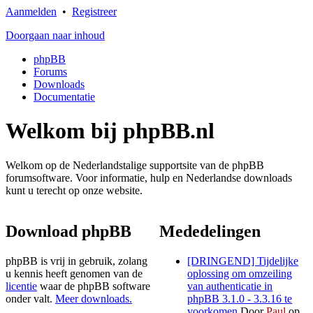
Aanmelden
•
Registreer
Doorgaan naar inhoud
phpBB
Forums
Downloads
Documentatie
Welkom bij phpBB.nl
Welkom op de Nederlandstalige supportsite van de phpBB
forumsoftware. Voor informatie, hulp en Nederlandse downloads
kunt u terecht op onze website.
Download phpBB
Mededelingen
phpBB is vrij in gebruik, zolang
[DRINGEND] Tijdelijke
u kennis heeft genomen van de
oplossing om omzeiling
licentie
waar de phpBB software
van authenticatie in
onder valt.
Meer downloads.
phpBB 3.1.0 - 3.3.16 te
voorkomen
Door
Paul
op