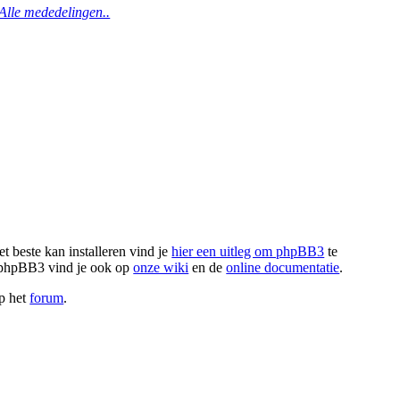
Alle mededelingen..
t beste kan installeren vind je
hier een uitleg om phpBB3
te
r phpBB3 vind je ook op
onze wiki
en de
online documentatie
.
op het
forum
.