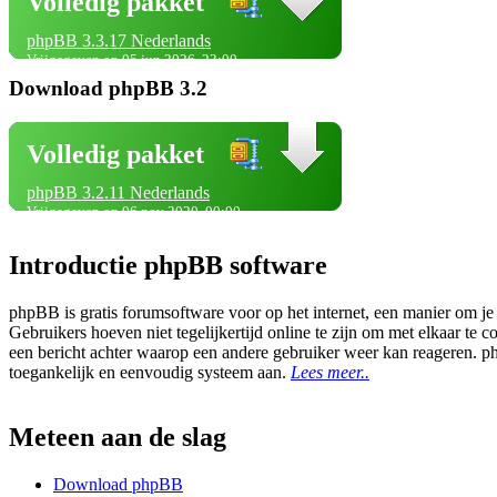
Volledig pakket
phpBB 3.3.17 Nederlands
Vrijgegeven op 05 jun 2026, 23:00
Download phpBB 3.2
Volledig pakket
phpBB 3.2.11 Nederlands
Vrijgegeven op 06 nov 2020, 00:00
Introductie phpBB software
phpBB is gratis forumsoftware voor op het internet, een manier om je
Gebruikers hoeven niet tegelijkertijd online te zijn om met elkaar t
een bericht achter waarop een andere gebruiker weer kan reageren. p
toegankelijk en eenvoudig systeem aan.
Lees meer..
Meteen aan de slag
Download phpBB