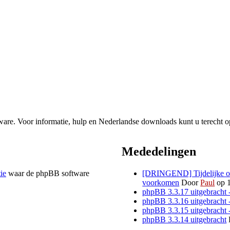
re. Voor informatie, hulp en Nederlandse downloads kunt u terecht o
Mededelingen
tie
waar de phpBB software
[DRINGEND] Tijdelijke opl
voorkomen
Door
Paul
op 1
phpBB 3.3.17 uitgebracht 
phpBB 3.3.16 uitgebracht 
phpBB 3.3.15 uitgebracht 
phpBB 3.3.14 uitgebracht