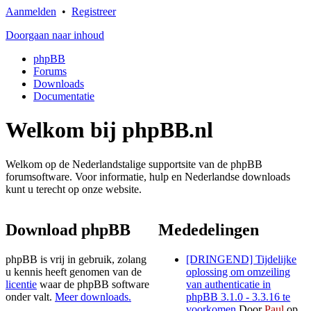
Aanmelden
•
Registreer
Doorgaan naar inhoud
phpBB
Forums
Downloads
Documentatie
Welkom bij phpBB.nl
Welkom op de Nederlandstalige supportsite van de phpBB
forumsoftware. Voor informatie, hulp en Nederlandse downloads
kunt u terecht op onze website.
Download phpBB
Mededelingen
phpBB is vrij in gebruik, zolang
[DRINGEND] Tijdelijke
u kennis heeft genomen van de
oplossing om omzeiling
licentie
waar de phpBB software
van authenticatie in
onder valt.
Meer downloads.
phpBB 3.1.0 - 3.3.16 te
voorkomen
Door
Paul
op