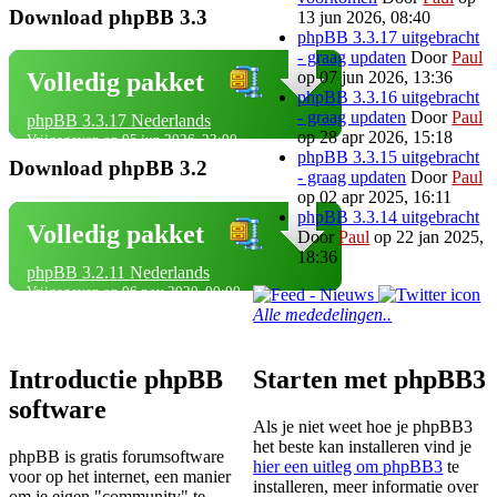
Download phpBB 3.3
13 jun 2026, 08:40
phpBB 3.3.17 uitgebracht
- graag updaten
Door
Paul
op 07 jun 2026, 13:36
Volledig pakket
phpBB 3.3.16 uitgebracht
- graag updaten
Door
Paul
phpBB 3.3.17 Nederlands
op 28 apr 2026, 15:18
Vrijgegeven op 05 jun 2026, 23:00
phpBB 3.3.15 uitgebracht
Download phpBB 3.2
- graag updaten
Door
Paul
op 02 apr 2025, 16:11
phpBB 3.3.14 uitgebracht
Volledig pakket
Door
Paul
op 22 jan 2025,
18:36
phpBB 3.2.11 Nederlands
Vrijgegeven op 06 nov 2020, 00:00
Alle mededelingen..
Introductie phpBB
Starten met phpBB3
software
Als je niet weet hoe je phpBB3
het beste kan installeren vind je
phpBB is gratis forumsoftware
hier een uitleg om phpBB3
te
voor op het internet, een manier
installeren, meer informatie over
om je eigen "community" te